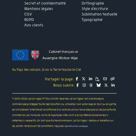
Secret et confidentialité
Orthographe
Mentions légales
Style d’écriture
CGV
Sublimation textuelle
RGPD
Typographie
Avis clients
Cabinet français en
Auvergne-Rhône-Alpes
Au Pays des volcans, là où la Terre touche le Ciel.
Partager la page :
Nous suivre :
© 2012-2026 Le Corrigeur®. Tous droits réservés. Le Corrigeur est une enseigne
commerciale protégée. Toute reproduction ou utilisation non autorisée, en tout ou en partie,
est strictement interdite et constitutive d'un acte de concurrence déloyale ou de parasitisme
commercial. Les marques, noms et logotypes cités sont la propriété exclusive de leurs
détenteurs respectifs. En tant que Partenaire Amazon, Le Corrigeur réalise un bénéfice sur
les achats remplissant les conditions requises.
.
Identification juridique