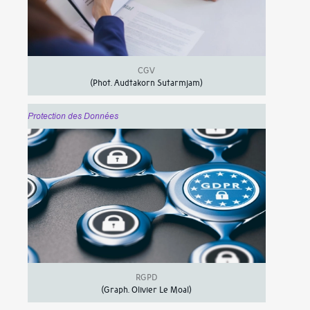
CGV
(Phot.
Audtakorn Sutarmjam
)
Protection des Données
RGPD
(Graph.
Olivier Le Moal
)