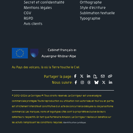
Secret et confidentialité
Orthographe
Mentions légales
Style d’écriture
CGV
Sublimation textuelle
RGPD
Typographie
Avis clients
Cabinet français en
Auvergne-Rhône-Alpes
Au Pays des volcans, là où la Terre touche le Ciel.
Partager la page :
Nous suivre :
© 2012-2026 Le Corrigeur®. Tous droits réservés. Le Corrigeur est une enseigne
commerciale protégée. Toute reproduction ou utilisation non autorisée, en tout ou en partie,
est strictement interdite et constitutive d'un acte de concurrence déloyale ou de parasitisme
commercial. Les marques, noms et logotypes cités sont la propriété exclusive de leurs
détenteurs respectifs. En tant que Partenaire Amazon, Le Corrigeur réalise un bénéfice sur
les achats remplissant les conditions requises.
.
Identification juridique